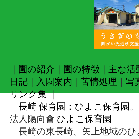
｜
園の紹介
｜
園の特徴
｜
主な活
日記
｜
入園案内
｜
苦情処理
｜
写
リンク集
｜
長崎 保育園：ひよこ保育園
法人陽向會
ひよこ保育園
長崎の東長崎、矢上地域のひ