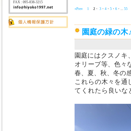
FAX : 095-838-3215
«Prev
1
2
・
3
・
4
・
5
・
6
・
...
55
園庭の緑の木
園庭にはクスノキ
オリーブ等、色々
春、夏、秋、冬の
これらの木々を通
てくれたら良いな